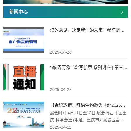
新闻中心
您的意见，决定我们的未来！参与调研，领取惊喜好礼~
2025-04-28
“饰”界万象 “谱”写新章 系列讲座 | 第三期：解析蛋白修...
2025-04-27
【会议邀请】拜谱生物邀您共赴​​2025年肿瘤标志物学术大...
展会时间 4月11日至13日 展会地址 中国重
庆·科学会堂 (地址：重庆市九龙坡区含谷
镇高新大道188号) 拜谱生物T15特装展台
2025-04-11