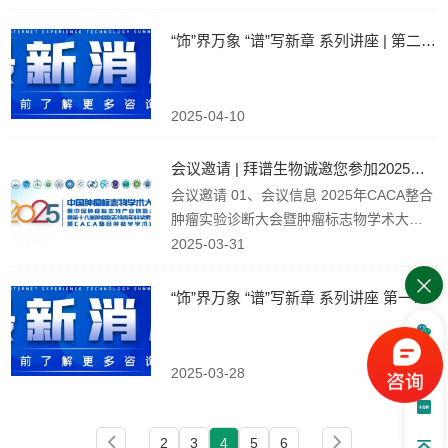
拜谱展位示意图
“饰”界万象 “谱”写新章 系列讲座 | 第二期：揭示疾病研...
2025-04-10
会议邀请 | 拜谱生物诚邀您参加2025年肿瘤标志物学术大...
会议邀请 01、会议信息 2025年CACA整合
肿瘤实验诊断大会暨肿瘤标志物学术大会
暨肿瘤标志物产业创新大会暨肿瘤标志物
2025-03-31
青年科学家大会暨整合肿瘤学学术会议将
于2025年4月11-13日在重庆隆重召开。本
“饰”界万象 “谱”写新章 系列讲座 第一期| 解码疾病研究...
届大会由中国抗癌协会肿瘤标志专业委员
会、中国抗癌协会整合肿瘤学分会、重庆
医科大学、重庆大学、重庆中...
2025-03-28
2
3
4
5
6