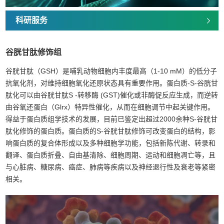
科研服务
谷胱甘肽修饰组
谷胱甘肽（GSH）是哺乳动物细胞内丰度最高（1-10 mM）的低分子
抗氧化剂，对维持细胞氧化还原状态具有重要作用。蛋白质-S-谷胱甘
肽化可以由谷胱甘肽S -转移酶 (GST)催化或非酶促反应生成，而逆转
由谷氧还蛋白（Glrx）特异性催化，从而在细胞调节中起关键作用。
得益于蛋白质组学技术的发展，目前已鉴定出超过2000余种S-谷胱甘
肽化修饰的蛋白质。蛋白质的S-谷胱甘肽修饰可改变蛋白的结构，影
响蛋白质的复合体形成以及多种细胞学功能，包括新陈代谢、转录和
翻译、蛋白质折叠、自由基清除、细胞周期、运动和细胞凋亡等，且
与心脏病、糖尿病、癌症、肺病等疾病以及神经退行性及衰老等紧密
相关。