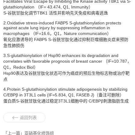
Facilitates Viral Escape by Inhibiting the Kinase activity TBK1 via S-
glutathionylation （IF= 43.474, Q1, Immunity）
S-谷胱甘肽化调节TBK1 活性并影响先天免疫和病毒逃逸
2.Oxidative stress-induced FABP5 S-glutathionylation protects
against acute lung injury by suppressing inflammation in
macrophages （IF=16.6，Q1，Nature communication）
氧化应激诱导的 FABP5 S-谷胱甘肽化通过抑制巨噬细胞炎症来预防
急性肺损伤
3.S-glutathionylation of Hsp90 enhances its degradation and
correlates with favorable prognosis of breast cancer （IF=10.787，
Q1，Redox Biol）
Hsp90表达及谷胱甘肽化状态可作为癌症的预后生物标志物或治疗靶
点
4.Protein S-glutathionylation stimulate adipogenesis by stabilizing
C/EBPβ in 3T3L1 cells (IF=5.834, Q1, FASEB J)（备注可删除）
蛋白质S-谷胱甘肽化通过稳定3T3L1细胞中的 C/EBPβ刺激脂肪生成
返回列表
「上一篇」亚硝基化修饰组