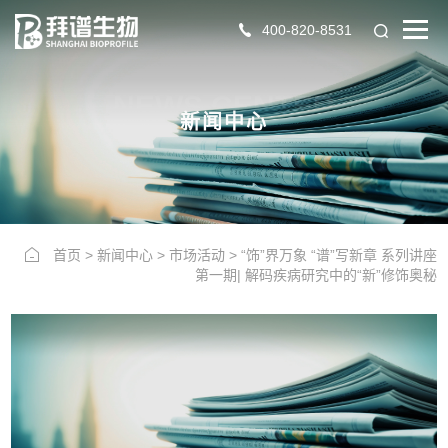
400-820-8531
NEWS CENTER
新闻中心
首页
>
新闻中心
>
市场活动
>
“饰”界万象 “谱”写新章 系列讲座
第一期| 解码疾病研究中的“新”修饰奥秘