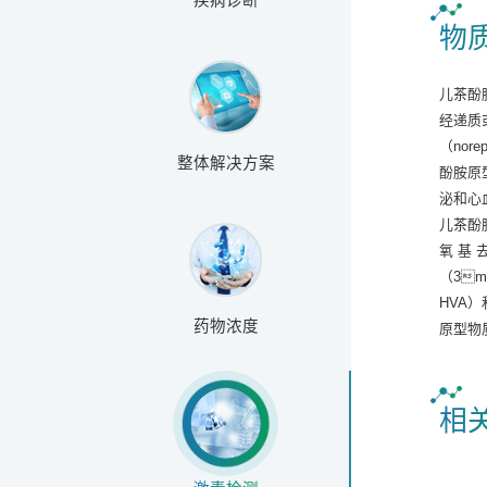
物
儿茶酚胺
经递质
（nor
整体解决方案
酚胺原
泌和心
儿茶酚胺
氧 基 
（3me
HVA）
药物浓度
原型物
相