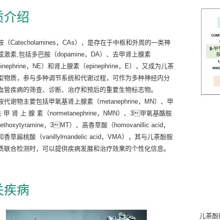
质介绍
（Catecholamines，CAs），是存在于中枢和外周的一类神
或激素,包括多巴胺（dopamine，DA）、去甲肾上腺素
epinephrine，NE）和肾上腺素（epinephrine，E），又成为儿茶
型物质，参与多种调节系统和代谢过程，可作为多种神经内分
血管疾病的筛查、诊断、治疗和预后的重要生物标志物。
代谢物主要包括甲氧基肾上腺素（metanephrine，MN）、甲
去 甲 肾 上 腺 素（normetanephrine，NMN）、3甲氧基酪胺
thoxytyramine，3MT）、高香草酸（homovanillic acid，
和香草扁桃酸（vanillylmandelic acid，VMA），其与儿茶酚胺
质联合检测时，可以提供疾病发展和治疗效果的个性化信息。
关疾病
儿茶酚