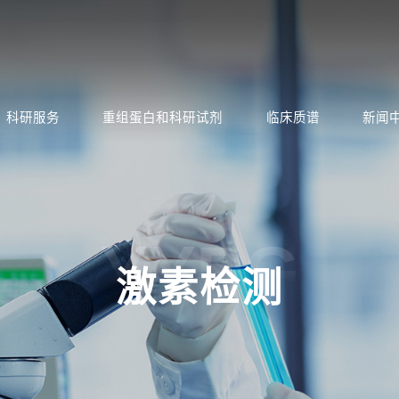
科研服务
重组蛋白和科研试剂
临床质谱
新闻
YYPG
激素检测