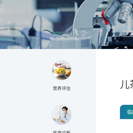
儿
营养评估
临
疾病诊断