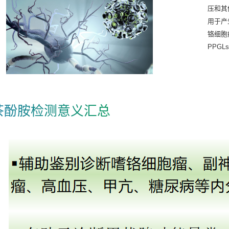
压和其
用于产
铬细胞
PPG
茶酚胺检测意义汇总