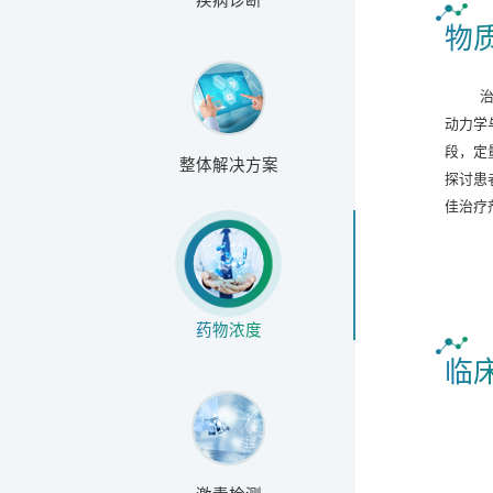
物
动力学
段，定
整体解决方案
探讨患
佳治疗
药物浓度
临