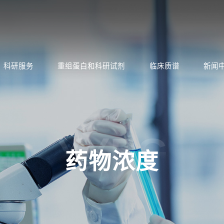
科研服务
重组蛋白和科研试剂
临床质谱
新闻
YYPG
药物浓度