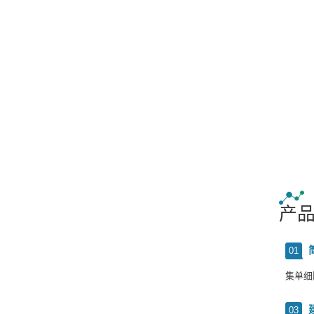
产
01
集单细
03