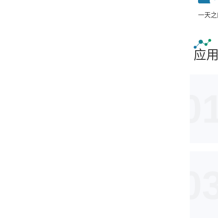
一天之
应
0
0