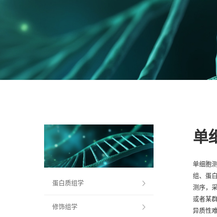
单
单细胞
组、蛋
蛋白质组学
测序，采
或者某
修饰组学
异质性