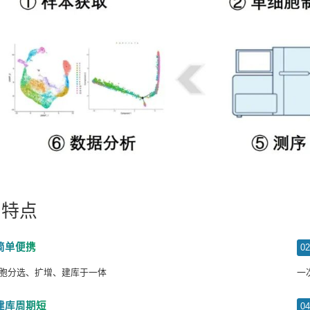
品特点
简单便携
0
胞分选、扩增、建库于一体
一
建库周期短
0