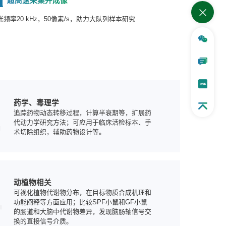
超高速采集并成像
4
光频率20 kHz，50像素/s，助力大队列样本研究
2
药学、毒理学
追踪药物动态转移过程，计算半衰期等，扩展药
代动力学研究方法；可应用于临床活检标本、手
术切除组织，辅助药物设计等。
4
动植物相关
可视化植物代谢物分布，在目标物质合成机理和
功能阐释等方面应用；比较SPF小鼠和GF小鼠
的肠道和大脑中代谢物差异，发现脑肠轴信号交
换的直接信号介质。