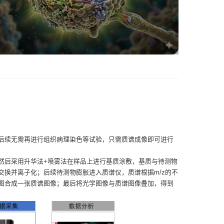
后续无需再进行组织病理染色等试验，只需质谱成像即可进行
然后采用升华法+喷雾法在样品上进行基质涂敷，基质与待测物
换并离子化；后续待测物膨胀进入质谱仪，质谱根据m/z的不
图合成一张质谱图像；最后将光学图像与质谱图像叠加，得到