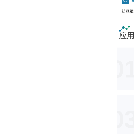
03
结晶精
应
0
0