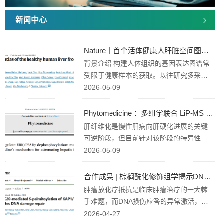
新闻中心
Nature｜首个活体健康人肝脏空间图谱：揭示人鼠核心差异...
背景介绍 构建人体组织的基因表达图谱常
受限于健康样本的获取。以往研究多采用
脑死亡捐献者或病理切除组织旁的"邻近正
2026-05-09
常"组织，但这些样本存在缺血、代谢紊乱
或疾病微环境干扰等问题。 2026年4月，
Phytomedicine ：多组学联合 LiP-MS 揭示 DC 缓解肝纤维...
国际顶级期刊《Nature》发表了题为“A sp
肝纤维化是慢性肝病向肝硬化进展的关键
atial atlas of the healthy human liver from
可逆阶段，但目前针对该阶段的特异性治
live donors”的突破性研究，该研...
疗靶点仍然有限。来源于传统保肝药材 Cor
2026-05-09
ydalis tomentella 的天然异喹啉生物碱 De
hydrocavidine（DC） 已被报道具有抗急
合作成果 | 棕榈酰化修饰组学揭示DNA修复新机制
性肝损伤和抗肝纤维化作用，但其具体作
肿瘤放化疗抵抗是临床肿瘤治疗的一大棘
用靶点和分子机制仍不明确。 沈阳药科大
手难题，而DNA损伤应答的异常激活，正
学孟大利团队郑昌炜博士为第一作者在Phy
是肿瘤细胞逃脱放化疗杀伤、导致治疗失
2026-04-27