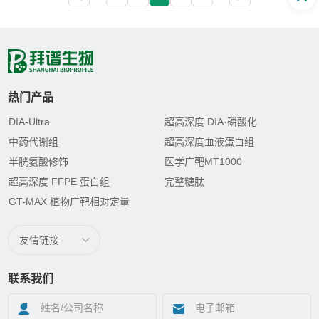
明。 2026年3月，陕西师范大学生命科学
学院张媛、李星和闫亚平团队在Neuron期
刊（IF:15.3）发...
热门产品
DIA-Ultra
超高深度 DIA·磷酸化
中药代谢组
超高深度血液蛋白组
半胱氨酸修饰
医学广靶MT1000
超高深度 FFPE 蛋白组
完整糖肽
GT-MAX 植物广靶相对定量
友情链接
联系我们