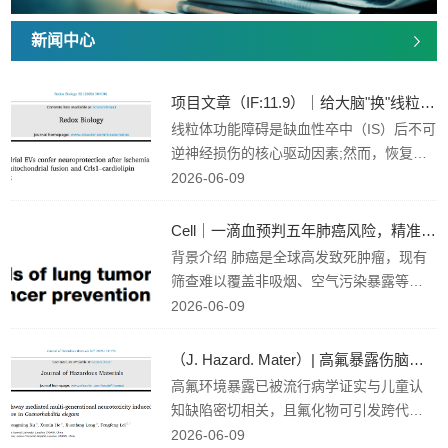
新闻中心
项目文章（IF:11.9）｜给大脑"换"线粒体：干细胞治疗中风有...
线粒体功能障碍是缺血性卒中（IS）后不可
逆神经损伤的核心驱动因素;然而，恢复线
粒体功能和促进长期神经恢复的有效策略
2026-06-09
仍然有限。 2026年1月，南通大学附属医
院刘倩倩团队在Redox Biology（IF:11.9）
Cell｜一滴血预判五年肺癌风险，精准预防终于有据可依
上发表了“hUCMSC mitochondrial EVs con
背景介绍 肺癌是全球高发致死肿瘤，现有
fer neuroprotection after ischemia by Tom
筛查难以覆盖非吸烟、空气污染暴露等高
1l2-mediated mitochondrial fusion a...
危人群。研究发现抗IL-1β药物可降低肺癌
2026-06-09
风险，但普筛模式下治疗成本高。因此亟
需特异性生物标志物，精准划分高危人
（J. Hazard. Mater）| 高氟暴露伤脑，且能传代！核心机制...
群，筛选抗炎预防的获益者，实现肺癌精
高氟环境暴露已被流行病学证实与儿童认
准防控。2026年6月，国际顶刊Cell发表了
知缺陷密切相关，且氟化物可引发跨代神
题为“Plasma signals of lung tumor promot
经毒性损伤，但多代神经毒性的代谢调控
2026-06-09