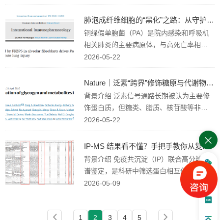
ion for ...
机制尚未明确。犬尿氨酸通路（KP）是色
氨酸代谢核心通路，其代谢物失衡与神经
肺泡成纤维细胞的“黑化”之路：从守护者到炎症引爆者
退行性病变高度关联。 近日，西北师范大
铜绿假单胞菌（PA）是院内感染和呼吸机
学朱新亮团队在Journal of Hazardous Mat
相关肺炎的主要病原体，与高死亡率相
erials期刊（IF 11.3）发表题为“Kynurenin
关。尽管已知中性粒细胞和中性粒细胞胞
2026-05-22
e pathw...
外诱捕网（NETs）是肺损伤的关键介质，
但肺内重要的基质细胞—肺泡成纤维细胞
Nature｜泛素“跨界”修饰糖原与代谢物，不再局限于蛋白质...
在PA诱导的急性肺损伤（ALI）中的具体作
背景介绍 泛素信号通路长期被认为主要修
用和机制尚不明确。 近日，山东第一医科
饰蛋白质，但糖类、脂质、核苷酸等非蛋
大学第一附属医院亓倩教授联合山东医药
白类物质的泛素化长期被忽视。传统泛素
2026-05-22
大学附属医院张东...
组学与蛋白质组学技术无法识别非蛋白底
物的泛素修饰，导致这类修饰的分布、丰
IP-MS 结果看不懂？手把手教你从复杂数据里筛选互作蛋白...
度与功能始终不明确。 2026年4月，《Nat
背景介绍 免疫共沉淀（IP）联合高分辨质
ure》发表一项突破性研究，建立NoPro‑cli
谱鉴定，是科研中筛选蛋白相互作用的经
pping（非蛋白质泛素剪切）质谱新方法，
典金标准。但很多小伙伴拿到MaxQuant搜
2026-05-09
首次在...
库输出的蛋白表格时，总会被密密麻麻的
指标绕晕：哪些数据是关键？怎么判断实
1
2
3
4
5
验成没成功？如何精准筛出真正的互作蛋