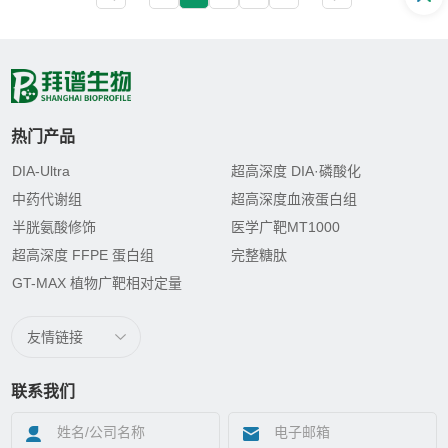
白？ 这篇超通俗的科普教程，零基础也能
一步步跟着做，轻松搞定IP-MS数据解读与
互作蛋...
热门产品
DIA-Ultra
超高深度 DIA·磷酸化
中药代谢组
超高深度血液蛋白组
半胱氨酸修饰
医学广靶MT1000
超高深度 FFPE 蛋白组
完整糖肽
GT-MAX 植物广靶相对定量
友情链接
联系我们