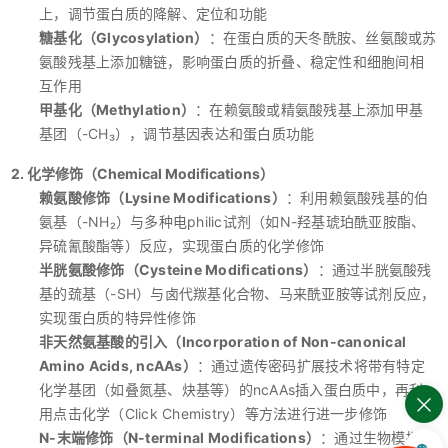
上，调节蛋白质的降解、定位和功能
糖基化（Glycosylation）
：在蛋白质的天冬酰胺、丝氨酸或苏
氨酸残基上添加糖链，影响蛋白质的折叠、稳定性和细胞间相
互作用
甲基化（Methylation）
：在赖氨酸或精氨酸残基上添加甲基
基团（-CH₃），调节基因表达和蛋白质功能
2. 化学修饰（Chemical Modifications）
赖氨酸修饰（Lysine Modifications）
：利用赖氨酸残基的伯
氨基（-NH₂）与多种电philic试剂（如N-羟基琥珀酰亚胺酯、
异硫氰酸酯等）反应，实现蛋白质的化学修饰
半胱氨酸修饰（Cysteine Modifications）
：通过半胱氨酸残
基的巯基（-SH）与卤代羰基化合物、马来酰亚胺等试剂反应，
实现蛋白质的特异性修饰
非天然氨基酸的引入（Incorporation of Non-canonical
Amino Acids, ncAAs）
：通过遗传密码扩展技术将带有特定
化学基团（如叠氮基、炔基等）的ncAAs插入蛋白质中，再利
用点击化学（Click Chemistry）等方法进行进一步修饰
N-末端修饰（N-terminal Modifications）
：通过生物模拟的