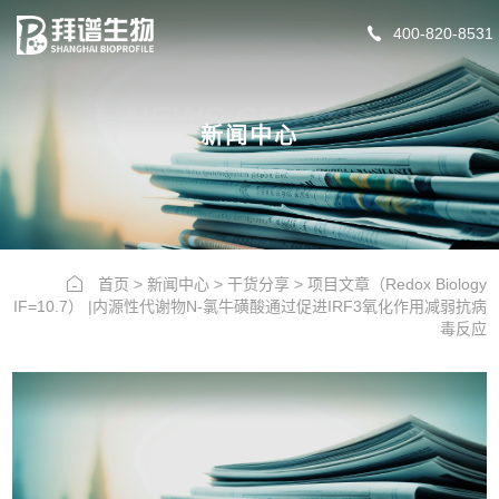
400-820-8531
NEWS CENTER
新闻中心
首页
>
新闻中心
>
干货分享
>
项目文章（Redox Biology
IF=10.7） |内源性代谢物N-氯牛磺酸通过促进IRF3氧化作用减弱抗病
毒反应