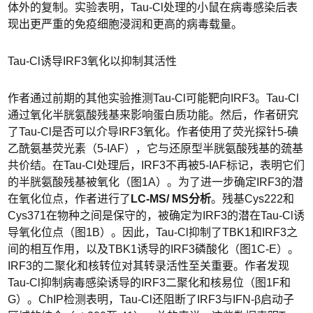
体外的复制。实验表明，Tau-Cl处理的小鼠在病毒感染后表
现出更严重的免疫细胞浸润和更高的病毒载量。
Tau-Cl诱导IRF3氧化以抑制其活性
作者通过前期的其他实验推测Tau-Cl可能靶向IRF3。Tau-Cl
通过氧化半胱氨酸残基来影响蛋白质功能。然后，作者研究
了Tau-Cl是否可以介导IRF3氧化。作者使用了荧光探针5-碘
乙酰氨基荧光素（5-IAF），它与还原型半胱氨酸残基的巯基
共价结。在Tau-Cl处理后，IRF3不再被5-IAF标记，表明它们
的半胱氨酸残基被氧化（图1A）。为了进一步确定IRF3的潜
在氧化位点，作者进行了
LC-MS/ MS分析
。残基Cys222和
Cys371在物种之间是保守的，被确定为IRF3的潜在Tau-Cl诱
导氧化位点（图1B）。因此，Tau-Cl抑制了TBK1和IRF3之
间的相互作用，以及TBK1诱导的IRF3磷酸化（图1C-E）。
IRF3的二聚化和核转位对其转录活性至关重要。作者发现
Tau-Cl抑制病毒感染诱导的IRF3二聚化和核易位（图1F和
G）。ChIP检测表明，Tau-Cl还阻断了IRF3与IFN-β启动子