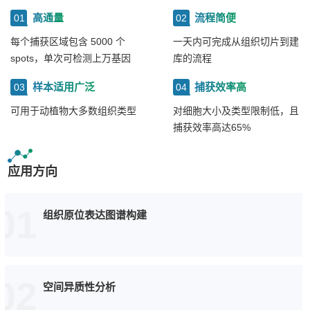
高通量
流程简便
01
02
每个捕获区域包含 5000 个
一天内可完成从组织切片到建
spots，单次可检测上万基因
库的流程
样本适用广泛
捕获效率高
03
04
可用于动植物大多数组织类型
对细胞大小及类型限制低，且
捕获效率高达65%
应用方向
01
组织原位表达图谱构建
02
空间异质性分析