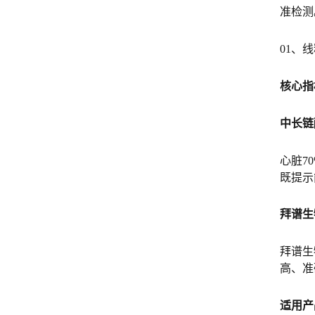
准检测
01、
核心指
中长链
心脏7
既提示
拜谱生
拜谱生
高、准
适用产