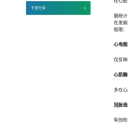
在心脏
干货分享
据统计
在发病
局限：
心电图
仅反映
心肌酶
多在心
冠脉造
有创检