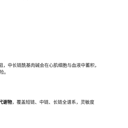
受阻，中长链酰基肉碱会在心肌细胞与血液中蓄积，
险。
代谢物
，覆盖短链、中链、长链全谱系，灵敏度