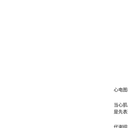
心电图
当心肌
是先表
代谢组