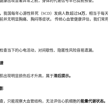
健康出现显著异常之前，身体的代谢信号早已提前预警。
，我国每年心源性猝死（SCD）发病人数超过
54万
，相当于每天
前并无明显胸痛、胸闷等症状。 传统心血管健康评估，我们常
检查当下的心电活动，对间歇性、隐匿性风险容易遗漏。
谱
肌出现明显损伤后才升高，属于
滞后提示。
影
查，只能观察大血管结构，无法评估心肌细胞的
能量代谢状态。