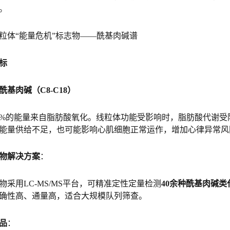
。
线粒体“能量危机”标志物——酰基肉碱谱
标
酰基肉碱（C8-C18）
0%的能量来自脂肪酸氧化。线粒体功能受影响时，脂肪酸代谢
能量供给不足，也可能影响心肌细胞正常运作，增加心律异常风
物解决方案
：
物采用LC-MS/MS平台，可精准定性定量检测
40余种酰基肉碱类
确性高、通量高，适合大规模队列筛查。
品
：