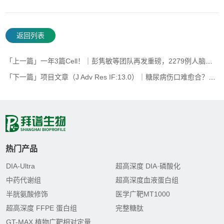
返回列表
「上一篇」一年3篇Cell！｜彭隽敏等团队再发重磅，2279例人脑组织+多组学联合分析，绘制迄今最大规模泛神经退行性疾病全景图谱
「下一篇」项目文章（J Adv Res IF:13.0）｜糖尿病伤口难愈合？积雪草酸衍生物显奇效
热门产品
DIA-Ultra
超高深度 DIA·磷酸化
中药代谢组
超高深度血液蛋白组
半胱氨酸修饰
医学广靶MT1000
超高深度 FFPE 蛋白组
完整糖肽
GT-MAX 植物广靶相对定量