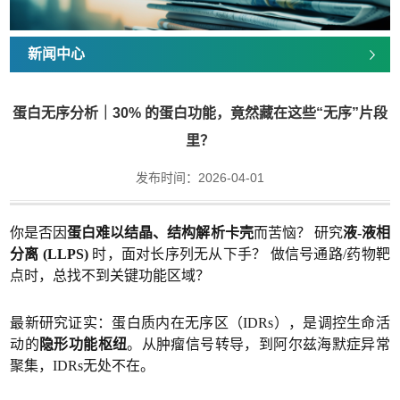
新闻中心
蛋白无序分析｜30% 的蛋白功能，竟然藏在这些“无序”片段
里？
发布时间：2026-04-01
你是否因
蛋白难以结晶、结构解析卡壳
而苦恼？ 研究
液-液相
分离 (LLPS)
时，面对长序列无从下手？ 做信号通路/药物靶
点时，总找不到关键功能区域？
最新研究证实：蛋白质内在无序区（IDRs），是调控生命活
动的
隐形功能枢纽
。从肿瘤信号转导，到阿尔兹海默症异常
聚集，IDRs无处不在。