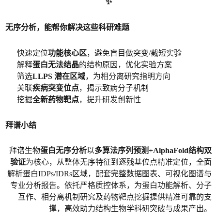
✨
无序分析，能帮你解决这些科研难题
快速定位
功能核心区
，避免盲目做突变/截短实验
解释
蛋白无法结晶
的结构原因，优化实验方案
筛选
LLPS 潜在区域
，为相分离研究指明方向
关联
疾病突变位点
，揭示致病分子机制
挖掘
全新药物靶点
，提升研发创新性
拜谱小结
拜谱生物
蛋白无序分析
以
多算法序列预测+AlphaFold结构双
验证
为核心，从整体无序特征到逐残基位点精准定位，全面
解析蛋白IDPs/IDRs区域，配套完整数据图表、可视化图谱与
专业分析报告。依托严格质控体系，为蛋白功能解析、分子
互作、相分离机制研究及药物靶点挖掘提供精准可靠的支
撑，高效助力结构生物学科研突破与成果产出。