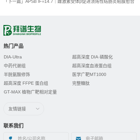
「下一篇」APSB IF=14.7｜雌激素受体β促进溃疡性结肠炎粘膜愈合
热门产品
DIA-Ultra
超高深度 DIA·磷酸化
中药代谢组
超高深度血液蛋白组
半胱氨酸修饰
医学广靶MT1000
超高深度 FFPE 蛋白组
完整糖肽
GT-MAX 植物广靶相对定量
友情链接
联系我们