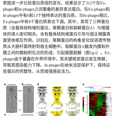
恩图进一步比较蛋白质组的变化，结果显示了312个在Ex-
phages和In-phages之间重叠的差异表达蛋白。在Ex-phages和
In-phages中有6和13个独特表达的蛋白质，与In-phages相比，
Ex-phages中有9个蛋白质表达下调。其中，发现了三种蛋白
质（含载体结构域的蛋白，尾鞘蛋白和裂解蛋白A）与噬菌
体的侵入密切相关。含有载体结构域蛋白引导与宿主细菌表
面受体相互作用。识别后，尾鞘蛋白的构象变化促进遗传物
质从大肠杆菌喷射到宿主细胞中。裂解蛋白A触发内膜和外
膜之间的膜粘附位点的形成，引起细菌裂解（图1g-i）。Ex-
phages由于暴露在外界环境中，其关键尾部蛋白发生降解，
导致其感染能力下降。In-phages在纳米涂层保护下，保持这
些蛋白的完整性，从而增强感染活力。