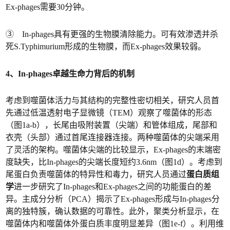
Ex-phages需要30分钟。
③ In-phages具有更强的生物膜清除能力。可有效渗透并杀
死S.Typhimurium形成的生物膜，而Ex-phages效果较弱。
4、In-phages卓越生命力背后的机制
考虑到噬菌体活力与其结构的完整性密切相关，研究人员首
先通过低温透射电子显微镜（TEM）观察了噬菌体的形态
（图1a-b），长尾由吸附装置（尖端）和管体组成，尾部和
衣壳（头部）通过首尾连接器连接。两种噬菌体的尖端采用
了灵活的架构。噬菌体尖端的比较显示，Ex-phages的末端密
度缺失，比In-phages的尖端长度短约3.6nm（图1d）。考虑到
尾蛋白负责噬菌体的特异性和毒力，研究人员通过
蛋白质组
学
进一步研究了In-phages和Ex-phages之间的功能蛋白的差
异。主成分分析（PCA）揭示了Ex-phages形成与In-phages分
离的独特簇，确认数据的可靠性。此外，聚类分析显示，在
噬菌体内和噬菌体外蛋白质丰度明显差异（图1e-f）。利用维