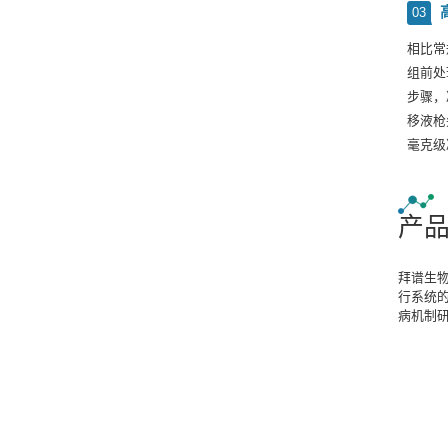
03
相比常
组前处
步骤，
移液枪
毫克级
产
拜谱生
行系统
病机制