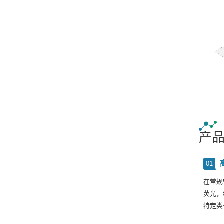
产
01
在常规
荧光，
特定类