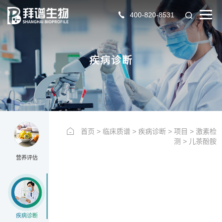
400-820-8531
YYPG
疾病诊断
首页
>
临床质谱
>
疾病诊断
>
项目
>
激素检
测
>
儿茶酚胺
营养评估
疾病诊断