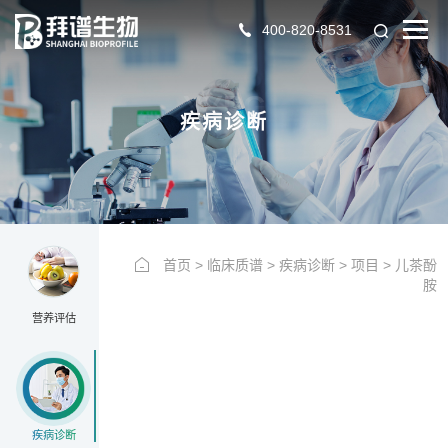
400-820-8531
YYPG
疾病诊断
首页
>
临床质谱
>
疾病诊断
>
项目
>
儿茶酚
胺
营养评估
疾病诊断