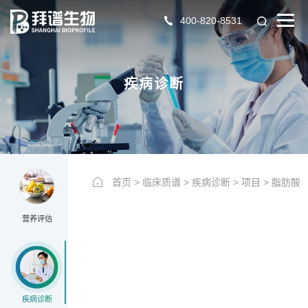
400-820-8531
YYPG
疾病诊断
首页
>
临床质谱
>
疾病诊断
>
项目
>
脂肪酸
营养评估
疾病诊断